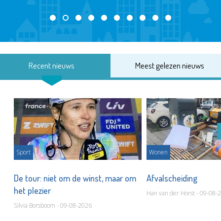
Recent nieuws
Meest gelezen nieuws
Sport
Wonen
De tour: niet om de winst, maar om
Afvalscheiding
het plezier
Han van der Horst - 09-08-
Silvia Borsboom - 09-08-2026