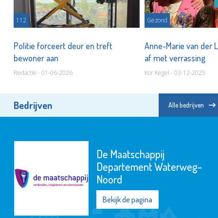
112
Gezond
Politie forceert deur en treft
Anne-Marie van der Li
bewoner aan
af met verrassing
Redactie - 01-06-2026
Kor Kegel - 03-12-2025
Bedrijven
Alle bedrijven
De Maatschappij
Departement Waterweg-
Noord
Bekijk de pagina