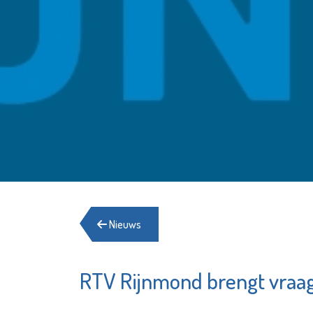
Nieuws
RTV Rijnmond brengt vraag 
Stedelij
Lentiz Life
Gymnas
College