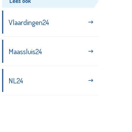
Lees ook
Vlaardingen24
Maassluis24
NL24
Blijf up-to-date