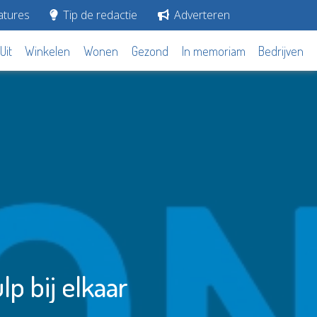
tures
Tip de redactie
Adverteren
Uit
Winkelen
Wonen
Gezond
In memoriam
Bedrijven
p bij elkaar