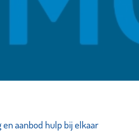
en aanbod hulp bij elkaar
k
Stadsgehoorzaal
ium
Vlaardingen