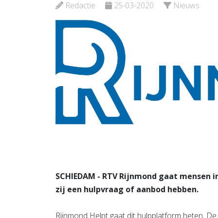
Schied
Redactie
25-03-2020
Nieuws
Bekijk de pagina
Bekijk d
SCHIEDAM - RTV Rijnmond gaat mensen in 
zij een hulpvraag of aanbod hebben.
Rijnmond Helpt gaat dit hulpplatform heten. De