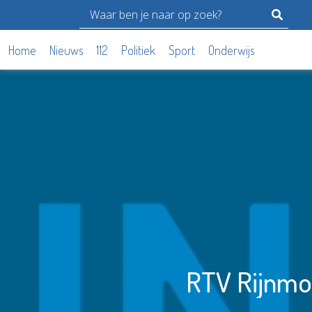
Home
Nieuws
112
Politiek
Sport
Onderwijs
RTV Rijnmon