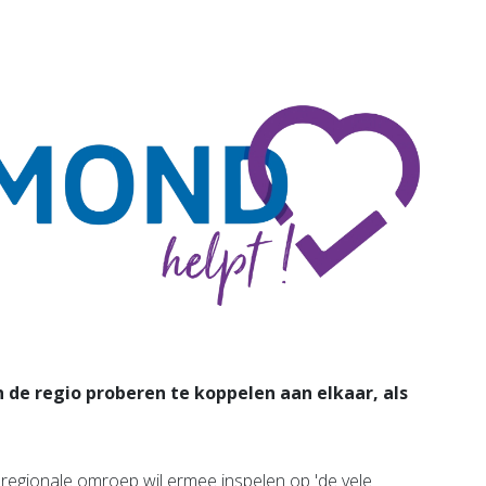
am
Bekijk de pagina
e pagina
de regio proberen te koppelen aan elkaar, als
 regionale omroep wil ermee inspelen op 'de vele