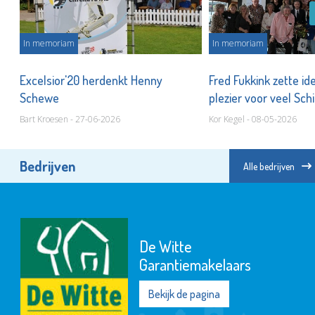
In memoriam
In memoriam
25
Excelsior'20 herdenkt Henny
Fred Fukkink zette i
Schewe
plezier voor veel S
Bart Kroesen - 27-06-2026
Kor Kegel - 08-05-2026
Bedrijven
Alle bedrijven
De Witte
Garantiemakelaars
Bekijk de pagina