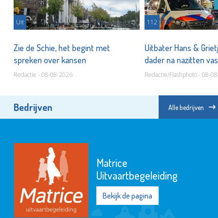
Uit
112
Zie de Schie, het begint met
Uitbater Hans & Griet
spreken over kansen
dader na nazitten va
Redactie - 08-08-2026
Redactie/Flashphoto - 08-0
Bedrijven
Alle bedrijven
Matrice
Uitvaartbegeleiding
Bekijk de pagina