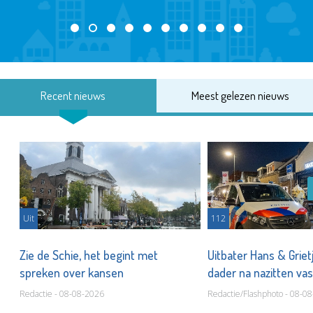
Recent nieuws
Meest gelezen nieuws
Uit
112
Zie de Schie, het begint met
Uitbater Hans & Griet
spreken over kansen
dader na nazitten va
Redactie - 08-08-2026
Redactie/Flashphoto - 08-0