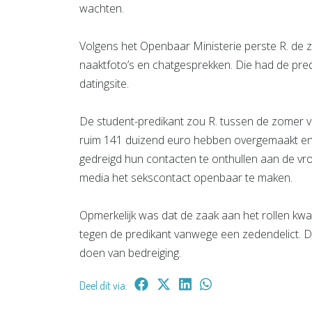
wachten.
Volgens het Openbaar Ministerie perste R. de ze
naaktfoto’s en chatgesprekken. Die had de pred
datingsite.
De student-predikant zou R. tussen de zomer v
ruim 141 duizend euro hebben overgemaakt en r
gedreigd hun contacten te onthullen aan de vrou
media het sekscontact openbaar te maken.
Opmerkelijk was dat de zaak aan het rollen kw
tegen de predikant vanwege een zedendelict. Da
doen van bedreiging.
Deel dit via: