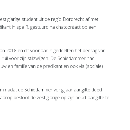
stigjarige student uit de regio Dordrecht af met
ikant in spe R. gestuurd na chatcontact op een
an 2018 en dit voorjaar in gedeelten het bedrag van
uil voor zijn stilzwijgen. De Schiedammer had
w en familie van de predikant en ook via (sociale)
am nadat de Schiedammer vorig jaar aangifte deed
arop besloot de zestigjarige op zijn beurt aangifte te