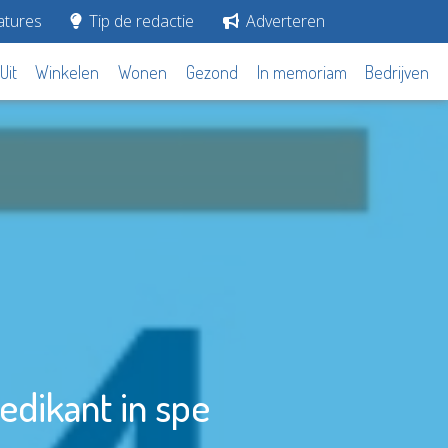
tures
Tip de redactie
Adverteren
Uit
Winkelen
Wonen
Gezond
In memoriam
Bedrijven
edikant in spe