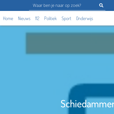
Home
Nieuws
112
Politiek
Sport
Onderwijs
Schiedammer l