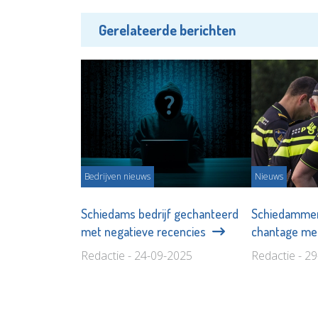
Gerelateerde berichten
Bedrijven nieuws
Nieuws
Schiedams bedrijf gechanteerd
Schiedammer
met negatieve recencies
chantage met
Redactie - 24-09-2025
Redactie - 2