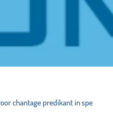
oor chantage predikant in spe
Scholengemeenscha
tbegeleiding
Spieringshoek