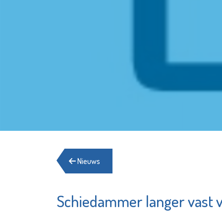
Nieuws
Schiedammer langer vast v
Servicepunt
Matrice
Woningverbetering
Uitvaar