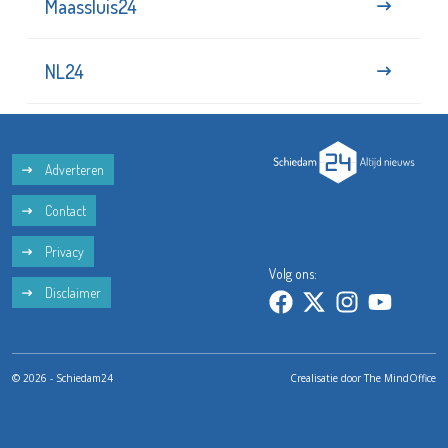
Maassluis24
NL24
Adverteren
Contact
Privacy
Volg ons:
Disclaimer
© 2026 - Schiedam24
Crealisatie door
The MindOffice