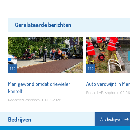
Gerelateerde berichten
112
112
Man gewond omdat driewieler
Auto verdwijnt in M
kantelt
Redactie/Flashphoto - 02-0
Redactie/Flashphoto - 01-08-2026
Bedrijven
Alle bedrijven