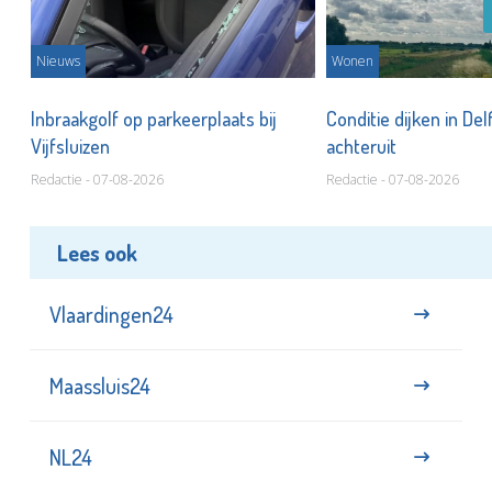
Nieuws
Wonen
Inbraakgolf op parkeerplaats bij
Conditie dijken in Del
Vijfsluizen
achteruit
Redactie - 07-08-2026
Redactie - 07-08-2026
Lees ook
Vlaardingen24
Maassluis24
NL24