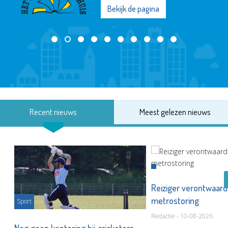
Bekijk de pagina
Recent nieuws
Meest gelezen nieuws
Reiziger verontwaard
metrostoring
Sport
Redactie - 10-08-2026
or
Nog geen kentering bij cricketers