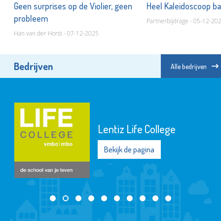
ij
Geen surprises op de Violier, geen
Heel Kaleidoscoop ba
probleem
Partnerbijdrage - 05-12-20
Han van der Horst - 07-12-2025
Bedrijven
Alle bedrijven
Lentiz Life College
Bekijk de pagina