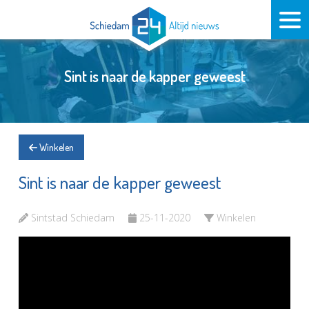
Sint is naar de kapper geweest
Winkelen
Sint is naar de kapper geweest
Sintstad Schiedam
25-11-2020
Winkelen