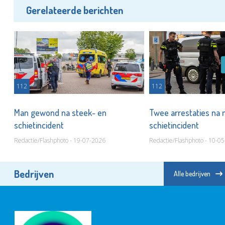
Gerelateerde berichten
112
112
Man gewond na steek- en
Twee arrestaties na 
schietincident
schietincident
Redactie/Flashphoto - 19-07-2026
Redactie/Flashphoto - 10-0
Bedrijven
Alle bedrijven