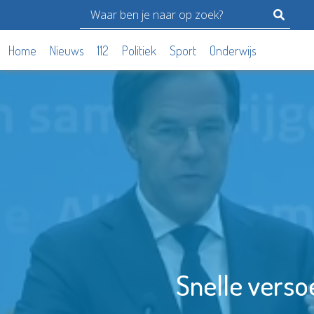
Home
Nieuws
112
Politiek
Sport
Onderwijs
Snelle vers