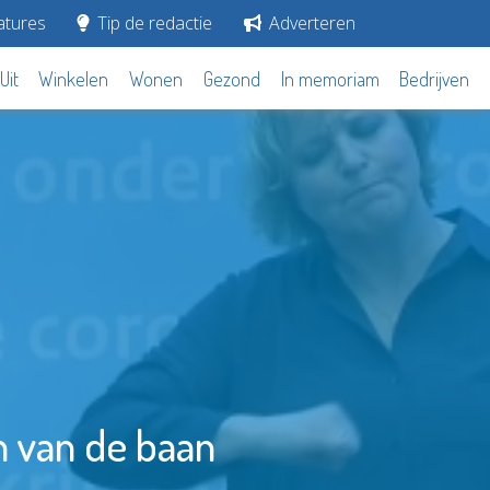
tures
Tip de redactie
Adverteren
Uit
Winkelen
Wonen
Gezond
In memoriam
Bedrijven
 van de baan