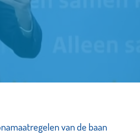
onamaatregelen van de baan
Schiedam
zefmavo
Waterklaar