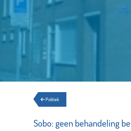
Politiek
Sobo: geen behandeling bela
De Witte
Garantiemakelaars