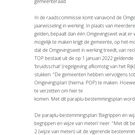
gemeenteraad.
In de raadscommissie komt vanavond de Omgev
jaarwisseling in werking. In plaats van meerd
gelden, bepaalt dan één Omgevingswet wat er w
mogelijk te maken krijgt de gemeente, op het 
dat de Omgevingswet in werking treedt, van rech
TOP bestaat uit de op 1 januari 2022 geldend
‘bruidsschat’ (regelgeving afkomstig van het Rij
stukken. "De gemeenten hebben vervolgens tot
Omgevingsplan’ (hierna: POP) te maken. Hoewel 
te verzetten om hier te
komen. Met dit paraplu-bestemmingsplan worde
De paraplu-bestemmingsplan ‘Begrippen en wij
begrippen en wijze van meten' neer. "Met dit b
2 (wijze van meten) uit de vigerende bestemmi