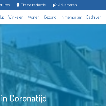
tures
Tip de redactie
Adverteren
Uit
Winkelen
Wonen
Gezond
In memoriam
Bedrijven
in Coronatijd