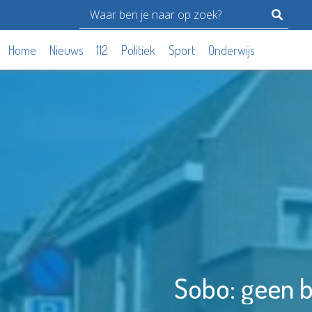
Home
Nieuws
112
Politiek
Sport
Onderwijs
Sobo: geen b