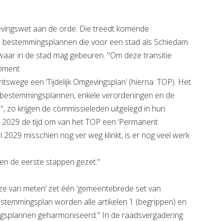
ingswet aan de orde. Die treedt komende
ere bestemmingsplannen die voor een stad als Schiedam
aar in de stad mag gebeuren. "Om deze transitie
moment
tswege een ‘Tijdelijk Omgevingsplan’ (hierna: TOP). Het
e bestemmingsplannen, enkele verordeningen en de
k)", zo krijgen de commissieleden uitgelegd in hun
 2029 de tijd om van het TOP een ‘Permanent
2029 misschien nog ver weg klinkt, is er nog veel werk
n de eerste stappen gezet."
ze van meten’ zet één 'gemeentebrede set van
estemmingsplan worden alle artikelen 1 (begrippen) en
ngsplannen geharmoniseerd." In de raadsvergadering