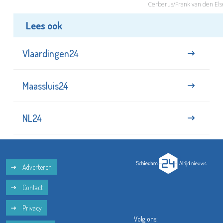
Cerberus/Frank van den Els
Lees ook
Vlaardingen24
Maassluis24
NL24
Adverteren
Contact
Privacy
Volg ons: