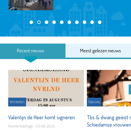
Recent nieuws
Meest gelezen nieuws
Winkelen
Nieuws
Valentijn de Heer komt signeren
Tbs & dwang geëist 
Schiedamse vrouwe
Partnerbijdrage - 06-08-2026