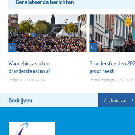
Gerelateerde berichten
Uit
Uit
 in
Wannebiezz sluiten
Brandersfeesten 20
Brandersfeesten af
groot feest
Redactie - 30-09-2025
Partnerbijdrage - 29-09-20
Bedrijven
Alle bedrijven