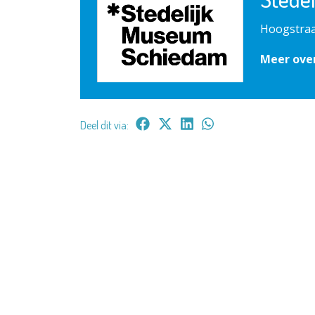
Hoogstraa
Meer ove
Deel dit via: