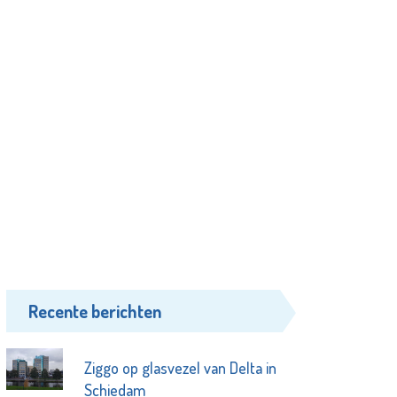
Recente berichten
Ziggo op glasvezel van Delta in
Schiedam