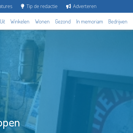
tures
Tip de redactie
Adverteren
Uit
Winkelen
Wonen
Gezond
In memoriam
Bedrijven
 open