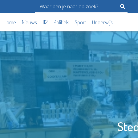
Home
Nieuws
112
Politiek
Sport
Onderwijs
Sted