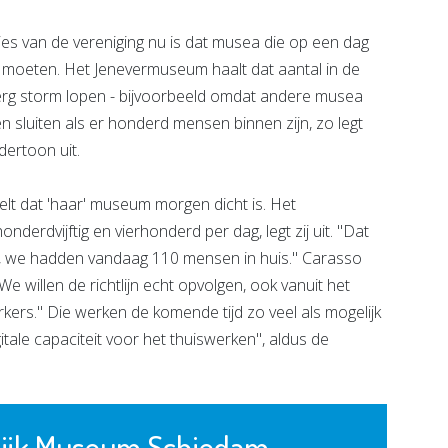
ies van de vereniging nu is dat musea die op een dag
moeten. Het Jenevermuseum haalt dat aantal in de
erg storm lopen - bijvoorbeeld omdat andere musea
n sluiten als er honderd mensen binnen zijn, zo legt
ertoon uit.
lt dat 'haar' museum morgen dicht is. Het
nderdvijftig en vierhonderd per dag, legt zij uit. "Dat
d, we hadden vandaag 110 mensen in huis." Carasso
 "We willen de richtlijn echt opvolgen, ook vanuit het
rs." Die werken de komende tijd zo veel als mogelijk
gitale capaciteit voor het thuiswerken", aldus de
lijk Museum Schiedam