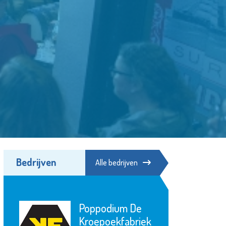
Bedrijven
Alle bedrijven
e
Stroomopwaarts
ek
MVS