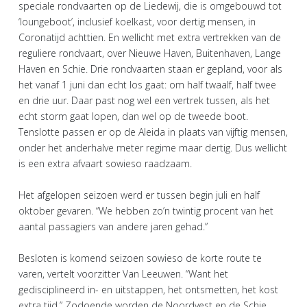
speciale rondvaarten op de Liedewij, die is omgebouwd tot
‘loungeboot’, inclusief koelkast, voor dertig mensen, in
Coronatijd achttien. En wellicht met extra vertrekken van de
reguliere rondvaart, over Nieuwe Haven, Buitenhaven, Lange
Haven en Schie. Drie rondvaarten staan er gepland, voor als
het vanaf 1 juni dan echt los gaat: om half twaalf, half twee
en drie uur. Daar past nog wel een vertrek tussen, als het
echt storm gaat lopen, dan wel op de tweede boot.
Tenslotte passen er op de Aleida in plaats van vijftig mensen,
onder het anderhalve meter regime maar dertig. Dus wellicht
is een extra afvaart sowieso raadzaam.
Het afgelopen seizoen werd er tussen begin juli en half
oktober gevaren. “We hebben zo’n twintig procent van het
aantal passagiers van andere jaren gehad.”
Besloten is komend seizoen sowieso de korte route te
varen, vertelt voorzitter Van Leeuwen. “Want het
gedisciplineerd in- en uitstappen, het ontsmetten, het kost
extra tijd.” Zodoende worden de Noordvest en de Schie