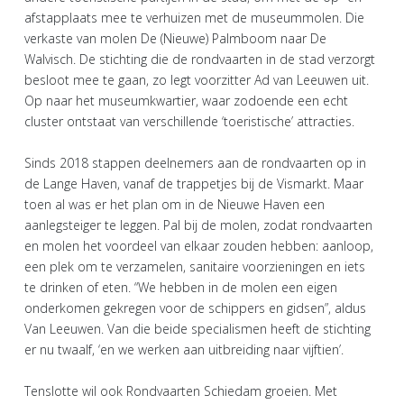
afstapplaats mee te verhuizen met de museummolen. Die
verkaste van molen De (Nieuwe) Palmboom naar De
Walvisch. De stichting die de rondvaarten in de stad verzorgt
besloot mee te gaan, zo legt voorzitter Ad van Leeuwen uit.
Op naar het museumkwartier, waar zodoende een echt
cluster ontstaat van verschillende ‘toeristische’ attracties.
Sinds 2018 stappen deelnemers aan de rondvaarten op in
de Lange Haven, vanaf de trappetjes bij de Vismarkt. Maar
toen al was er het plan om in de Nieuwe Haven een
aanlegsteiger te leggen. Pal bij de molen, zodat rondvaarten
en molen het voordeel van elkaar zouden hebben: aanloop,
een plek om te verzamelen, sanitaire voorzieningen en iets
te drinken of eten. “We hebben in de molen een eigen
onderkomen gekregen voor de schippers en gidsen”, aldus
Van Leeuwen. Van die beide specialismen heeft de stichting
er nu twaalf, ‘en we werken aan uitbreiding naar vijftien’.
Tenslotte wil ook Rondvaarten Schiedam groeien. Met