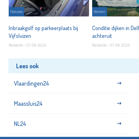
Nieuws
Wonen
Inbraakgolf op parkeerplaats bij
Conditie dijken in Del
Vijfsluizen
achteruit
Redactie - 07-08-2026
Redactie - 07-08-2026
Lees ook
Vlaardingen24
Maassluis24
NL24