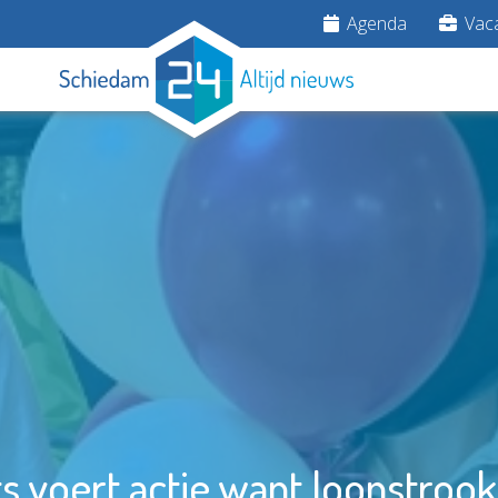
Agenda
Vaca
voert actie want loonstrook