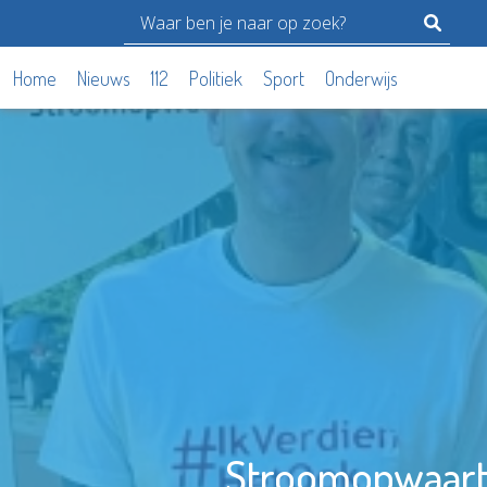
Home
Nieuws
112
Politiek
Sport
Onderwijs
Stroomopwaarts 