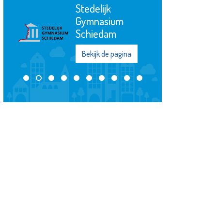
Het Goed
ium
Schiedam
m
Bekijk de pagina
 pagina