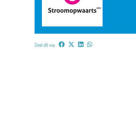
Deel dit via: