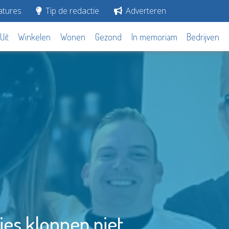
tures
Tip de redactie
Adverteren
Uit
Winkelen
Wonen
Gezond
In memoriam
Bedrijven
jes kloppen niet