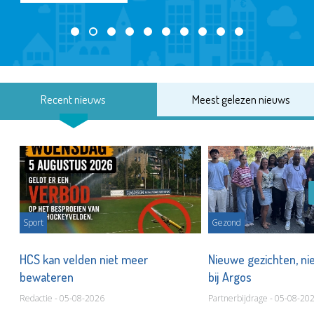
Recent nieuws
Meest gelezen nieuws
Sport
Gezond
HCS kan velden niet meer
Nieuwe gezichten, ni
bewateren
bij Argos
Redactie - 05-08-2026
Partnerbijdrage - 05-08-20