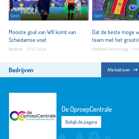
Sport
Sport
Mooiste goal van WK komt van
Dat de beste moge wi
Schiedamse voet
team met het groots
Redactie - 27-07-2026
Redactie/Ted Konings - 19-
Bedrijven
Alle bedrijven
De OproepCentrale
Bekijk de pagina