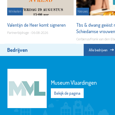
Winkelen
Nieuws
ot
Valentijn de Heer komt signeren
Tbs & dwang geëist 
Schiedamse vrouwe
Partnerbijdrage - 06-08-2026
Cerberus/Frank van den Els
Bedrijven
Alle bedrijven
Museum Vlaardingen
Bekijk de pagina