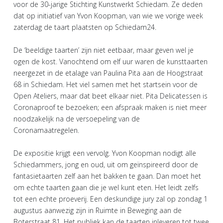
voor de 30-jarige Stichting Kunstwerkt Schiedam. Ze deden
dat op initiatief van Yvon Koopman, van wie we vorige week
zaterdag de taart plaatsten op Schiedam24.
De ‘beeldige taarten’ zijn niet eetbaar, maar geven wel je
ogen de kost. Vanochtend om elf uur waren de kunsttaarten
neergezet in de etalage van Paulina Pita aan de Hoogstraat
68 in Schiedam. Het viel samen met het startsein voor de
Open Ateliers, maar dat beet elkaar niet. Pita Delicatessen is
Coronaproof te bezoeken; een afspraak maken is niet meer
noodzakelijk na de versoepeling van de
Coronamaatregelen.
De expositie krijgt een vervolg. Yvon Koopman nodigt alle
Schiedammers, jong en oud, uit om geïnspireerd door de
fantasietaarten zelf aan het bakken te gaan. Dan moet het
om echte taarten gaan die je wel kunt eten. Het leidt zelfs
tot een echte proeverij. Een deskundige jury zal op zondag 1
augustus aanwezig zijn in Ruimte in Beweging aan de
Boterstraat 81. Het publiek kan de taarten inleveren tot twee