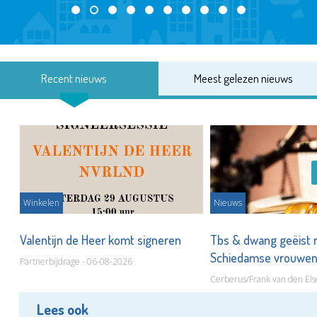
Recent nieuws
Meest gelezen nieuws
Winkelen
Nieuws
Valentijn de Heer komt signeren
Tbs & dwang geëist 
Schiedamse vrouwe
Partnerbijdrage - 06-08-2026
Cerberus/Frank van den Els
Lees ook