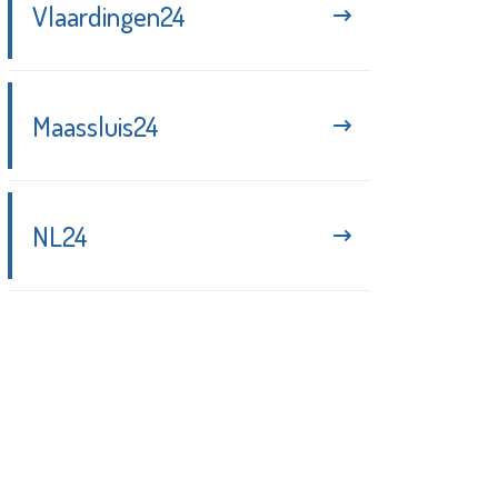
Vlaardingen24
Maassluis24
NL24
Blijf up-to-date