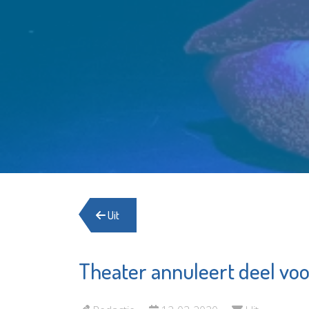
Uit
Theater annuleert deel voo
De
Irado
OproepCentrale
Bekijk d