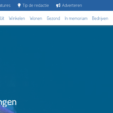
tures
Tip de redactie
Adverteren
Uit
Winkelen
Wonen
Gezond
In memoriam
Bedrijven
ingen