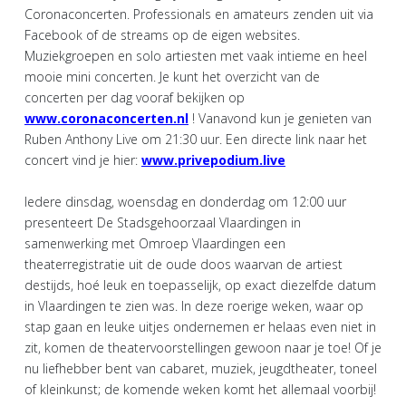
Coronaconcerten. Professionals en amateurs zenden uit via
Facebook of de streams op de eigen websites.
Muziekgroepen en solo artiesten met vaak intieme en heel
mooie mini concerten. Je kunt het overzicht van de
concerten per dag vooraf bekijken op
www.coronaconcerten.nl
! Vanavond kun je genieten van
Ruben Anthony Live om 21:30 uur. Een directe link naar het
concert vind je hier:
www.privepodium.live
Iedere dinsdag, woensdag en donderdag om 12:00 uur
presenteert De Stadsgehoorzaal Vlaardingen in
samenwerking met Omroep Vlaardingen een
theaterregistratie uit de oude doos waarvan de artiest
destijds, hoé leuk en toepasselijk, op exact diezelfde datum
in Vlaardingen te zien was. In deze roerige weken, waar op
stap gaan en leuke uitjes ondernemen er helaas even niet in
zit, komen de theatervoorstellingen gewoon naar je toe! Of je
nu liefhebber bent van cabaret, muziek, jeugdtheater, toneel
of kleinkunst; de komende weken komt het allemaal voorbij!