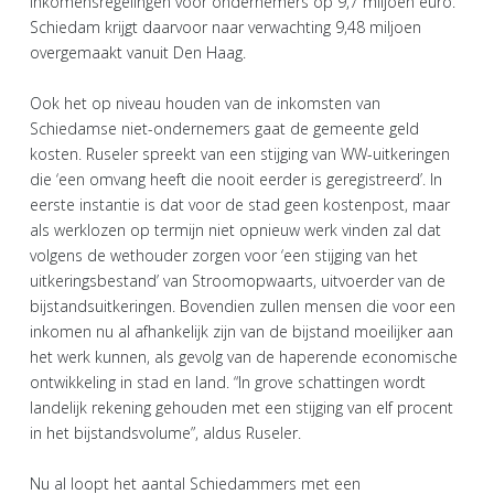
inkomensregelingen voor ondernemers op 9,7 miljoen euro.
Schiedam krijgt daarvoor naar verwachting 9,48 miljoen
overgemaakt vanuit Den Haag.
Ook het op niveau houden van de inkomsten van
Schiedamse niet-ondernemers gaat de gemeente geld
kosten. Ruseler spreekt van een stijging van WW-uitkeringen
die ‘een omvang heeft die nooit eerder is geregistreerd’. In
eerste instantie is dat voor de stad geen kostenpost, maar
als werklozen op termijn niet opnieuw werk vinden zal dat
volgens de wethouder zorgen voor ‘een stijging van het
uitkeringsbestand’ van Stroomopwaarts, uitvoerder van de
bijstandsuitkeringen. Bovendien zullen mensen die voor een
inkomen nu al afhankelijk zijn van de bijstand moeilijker aan
het werk kunnen, als gevolg van de haperende economische
ontwikkeling in stad en land. “In grove schattingen wordt
landelijk rekening gehouden met een stijging van elf procent
in het bijstandsvolume”, aldus Ruseler.
Nu al loopt het aantal Schiedammers met een