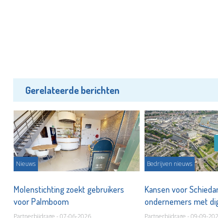
Gerelateerde berichten
Nieuws
Bedrijven nieuws
Molenstichting zoekt gebruikers
Kansen voor Schied
voor Palmboom
ondernemers met dig
hulpmiddelen
Partnerbijdrage - 07-06-2026
Partnerbijdrage - 09-09-20