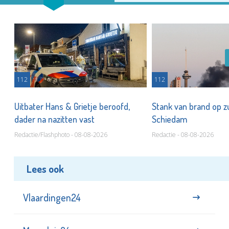
112
112
Uitbater Hans & Grietje beroofd,
Stank van brand op zu
dader na nazitten vast
Schiedam
Redactie/Flashphoto - 08-08-2026
Redactie - 08-08-2026
Lees ook
Vlaardingen24