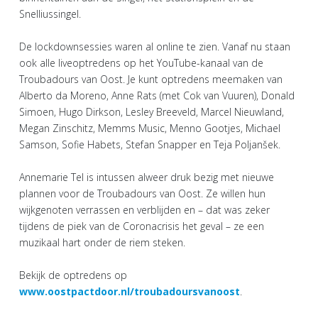
Snelliussingel.
De lockdownsessies waren al online te zien. Vanaf nu staan
ook alle liveoptredens op het YouTube-kanaal van de
Troubadours van Oost. Je kunt optredens meemaken van
Alberto da Moreno, Anne Rats (met Cok van Vuuren), Donald
Simoen, Hugo Dirkson, Lesley Breeveld, Marcel Nieuwland,
Megan Zinschitz, Memms Music, Menno Gootjes, Michael
Samson, Sofie Habets, Stefan Snapper en Teja Poljanšek.
Annemarie Tel is intussen alweer druk bezig met nieuwe
plannen voor de Troubadours van Oost. Ze willen hun
wijkgenoten verrassen en verblijden en – dat was zeker
tijdens de piek van de Coronacrisis het geval – ze een
muzikaal hart onder de riem steken.
Bekijk de optredens op
www.oostpactdoor.nl/troubadoursvanoost
.