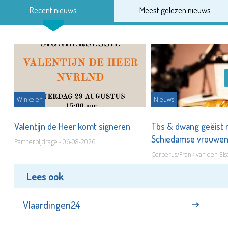
Recent nieuws
Meest gelezen nieuws
Winkelen
Nieuws
Valentijn de Heer komt signeren
Tbs & dwang geëist 
Schiedamse vrouwe
Partnerbijdrage - 06-08-2026
Cerberus/Frank van den Els
Lees ook
Vlaardingen24