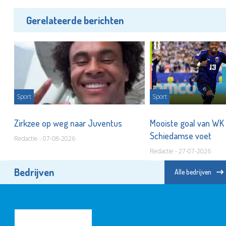
Gerelateerde berichten
Sport
Sport
t
Zirkzee op weg naar Juventus
Mooiste goal van WK
Schiedamse voet
Redactie - 07-08-2026
Redactie - 27-07-2026
Bedrijven
Alle bedrijven