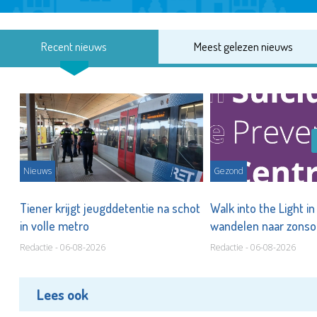
Recent nieuws
Meest gelezen nieuws
Nieuws
Gezond
Tiener krijgt jeugddetentie na schot
Walk into the Light i
in volle metro
wandelen naar zonso
te staan bij suïcide
Redactie - 06-08-2026
Redactie - 06-08-2026
Lees ook