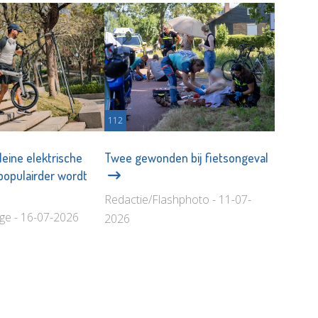
112
eine elektrische
Twee gewonden bij fietsongeval
 populairder wordt
Redactie/Flashphoto - 11-07-
age - 16-07-2026
2026