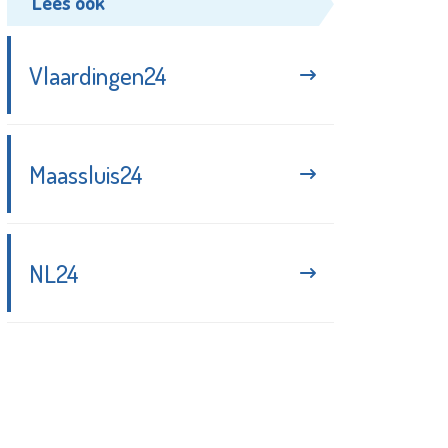
Lees ook
Vlaardingen24
Maassluis24
NL24
Blijf up-to-date