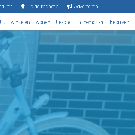
tures
Tip de redactie
Adverteren
Uit
Winkelen
Wonen
Gezond
In memoriam
Bedrijven