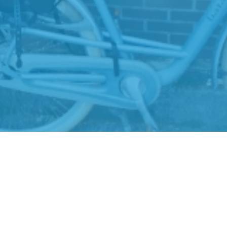
Zwembad
entrale
Groenoord