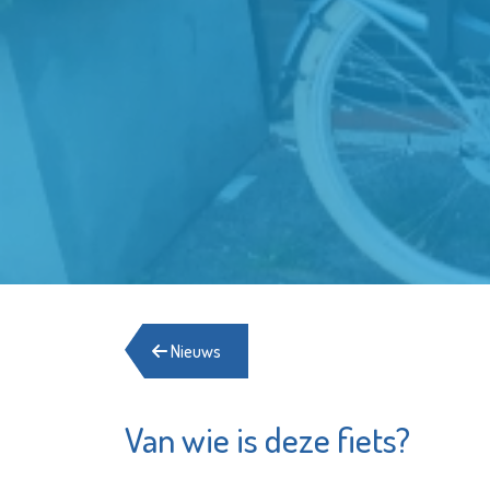
Nieuws
Van wie is deze fiets?
Energiehulp
De
Schiedam
OproepC