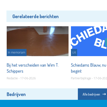
Gerelateerde berichten
In memoriam
Uit
Bij het verscheiden van Wim T.
Schiedams Blauw, nu
Schippers
begint
Redactie - 17-06-2026
Partnerbijdrage - 17-06-20
Bedrijven
Alle bedrijven