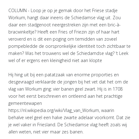
COLUMN - Loop je op je gemak door het Friese stadje
Workum, hangt daar ineens de Schiedamse vlag uit. Zou
daar een stadgenoot neergestreken zijn met een bric-à-
bracwinkeltje? Heeft een Fries of Friezin zijn of haar hart
veroverd en is dit een poging om temidden van zoveel
pompebledde de oorspronkelijke identiteit toch zichtbaar te
maken? Was het trouwens wel de Schiedamdse vlag? ‘t Leek
wel of er ergens een kleinigheid niet aan klopte
Hij hing uit bij een patatzaak van enorme proporties en
desgevraagd verklaarde de jongen bij het vet dat het om de
vlag van Workum ging: vier banen geel zwart. Hij is in 1708
voor het eerst beschreven en ontleend aan het prachtige
gemeentewapen
https://nl.wikipedia.org/wiki/Vlag_van_Workum, waarin
behalve veel geel een halve zwarte adelaar voorkomt. Dat zie
je wel vaker in Friesland. De Schiedamse vlag heeft zoals wij
allen weten, niet vier maar zes banen.