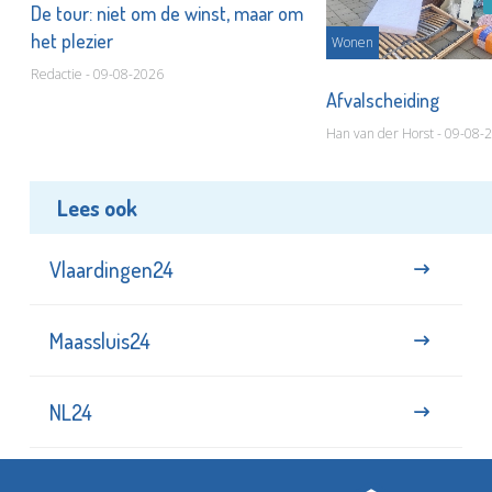
De tour: niet om de winst, maar om
het plezier
Wonen
Redactie - 09-08-2026
Afvalscheiding
Han van der Horst - 09-08-
Lees ook
Vlaardingen24
Maassluis24
NL24