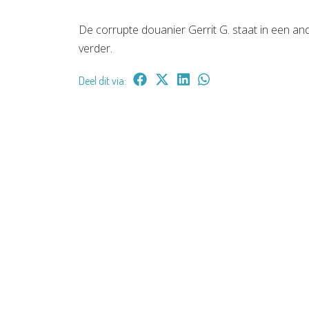
De corrupte douanier Gerrit G. staat in een ande
verder.
Deel dit via: