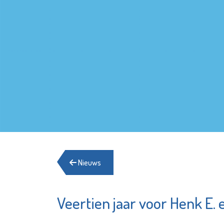
Nieuws
Veertien jaar voor Henk E. 
Stichting
Fonds 
Elckerlyc
Vlaardin