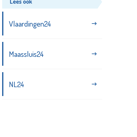
Lees ook
Vlaardingen24
Maassluis24
NL24
Blijf up-to-date