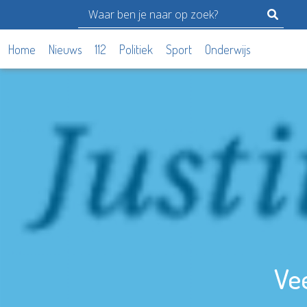
Home
Nieuws
112
Politiek
Sport
Onderwijs
Vee