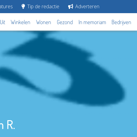
tures
Tip de redactie
Adverteren
Uit
Winkelen
Wonen
Gezond
In memoriam
Bedrijven
m R.