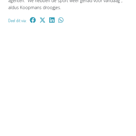
agenten. "We hebben de sport weer gehad voor vandaag",
aldus Koopmans droogjes.
Deel dit via: