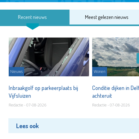
Recent nieuws
Meest gelezen nieuws
Nieuws
Wonen
Inbraakgolf op parkeerplaats bij
Conditie dijken in Del
Vijfsluizen
achteruit
Redactie - 07-08-2026
Redactie - 07-08-2026
Lees ook