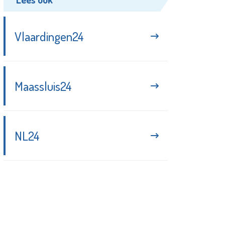
Vlaardingen24
Maassluis24
NL24
Blijf up-to-date