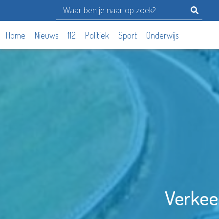
Home
Nieuws
112
Politiek
Sport
Onderwijs
Verkeer