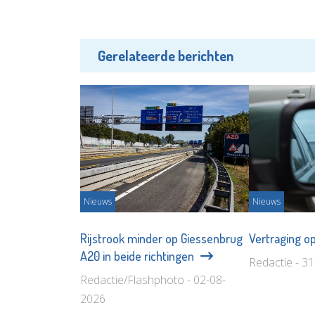
Gerelateerde berichten
Nieuws
Nieuws
Rijstrook minder op Giessenbrug
Vertraging o
A20 in beide richtingen
Redactie - 3
Redactie/Flashphoto - 02-08-
2026