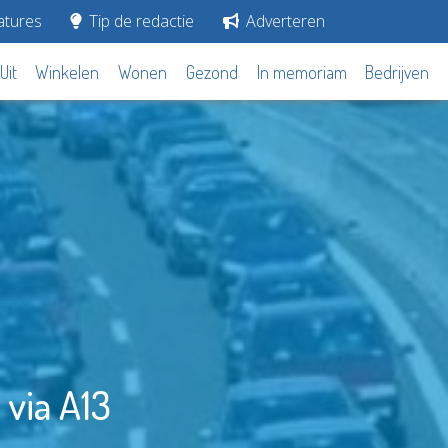
tures
Tip de redactie
Adverteren
Uit
Winkelen
Wonen
Gezond
In memoriam
Bedrijven
 via A13