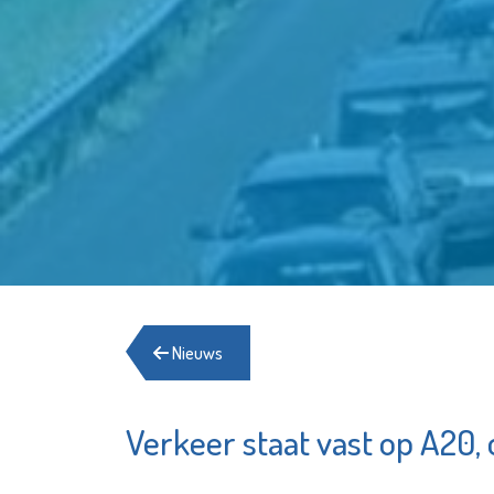
Nieuws
Verkeer staat vast op A20, 
Franciscus
Hosp
Marg
Bekijk de pagina