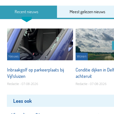
Recent nieuws
Meest gelezen nieuws
Nieuws
Wonen
Inbraakgolf op parkeerplaats bij
Conditie dijken in Del
Vijfsluizen
achteruit
Redactie - 07-08-2026
Redactie - 07-08-2026
Lees ook