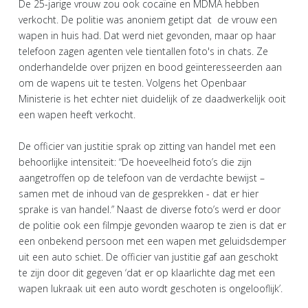
De 25-jarige vrouw zou ook cocaïne en MDMA hebben
verkocht. De politie was anoniem getipt dat de vrouw een
wapen in huis had. Dat werd niet gevonden, maar op haar
telefoon zagen agenten vele tientallen foto's in chats. Ze
onderhandelde over prijzen en bood geïnteresseerden aan
om de wapens uit te testen. Volgens het Openbaar
Ministerie is het echter niet duidelijk of ze daadwerkelijk ooit
een wapen heeft verkocht.
De officier van justitie sprak op zitting van handel met een
behoorlijke intensiteit: “De hoeveelheid foto’s die zijn
aangetroffen op de telefoon van de verdachte bewijst –
samen met de inhoud van de gesprekken - dat er hier
sprake is van handel.” Naast de diverse foto’s werd er door
de politie ook een filmpje gevonden waarop te zien is dat er
een onbekend persoon met een wapen met geluidsdemper
uit een auto schiet. De officier van justitie gaf aan geschokt
te zijn door dit gegeven ‘dat er op klaarlichte dag met een
wapen lukraak uit een auto wordt geschoten is ongelooflijk’.