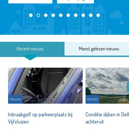
Recent nieuws
Meest gelezen nieuws
Nieuws
Wonen
Inbraakgolf op parkeerplaats bij
Conditie dijken in Del
Vijfsluizen
achteruit