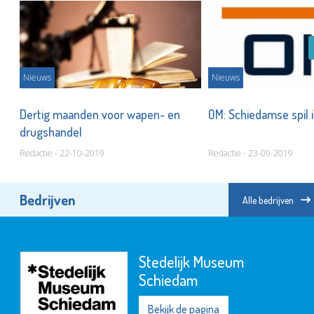
Nieuws
Nieuws
del
Dertig maanden voor wapen- en
OM: Schiedamse spil
drugshandel
Redactie - 22-10-2019
Redactie - 23-09-2019
Bedrijven
Alle bedrijven
Stedelijk Museum
Schiedam
Bekijk de pagina