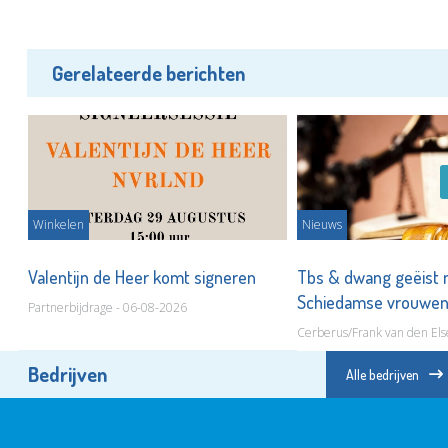
Gerelateerde berichten
Winkelen
Nieuws
ot
Valentijn de Heer komt signeren
Tbs & dwang geëist 
Schiedamse vrouwe
Partnerbijdrage - 06-08-2026
Cerberus/Frank van den Els
Bedrijven
Alle bedrijven