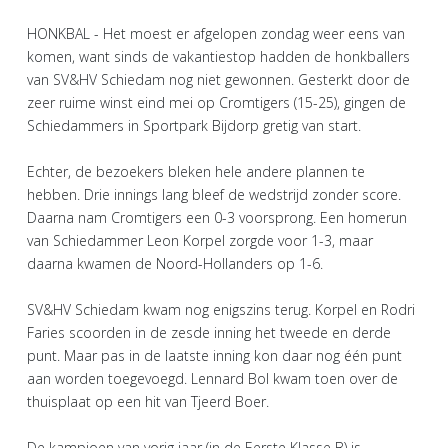
HONKBAL - Het moest er afgelopen zondag weer eens van
komen, want sinds de vakantiestop hadden de honkballers
van SV&HV Schiedam nog niet gewonnen. Gesterkt door de
zeer ruime winst eind mei op Cromtigers (15-25), gingen de
Schiedammers in Sportpark Bijdorp gretig van start.
Echter, de bezoekers bleken hele andere plannen te
hebben. Drie innings lang bleef de wedstrijd zonder score.
Daarna nam Cromtigers een 0-3 voorsprong. Een homerun
van Schiedammer Leon Korpel zorgde voor 1-3, maar
daarna kwamen de Noord-Hollanders op 1-6.
SV&HV Schiedam kwam nog enigszins terug. Korpel en Rodri
Faries scoorden in de zesde inning het tweede en derde
punt. Maar pas in de laatste inning kon daar nog één punt
aan worden toegevoegd. Lennard Bol kwam toen over de
thuisplaat op een hit van Tjeerd Boer.
De kampioen van vorig jaar (in de Eerste Klasse B) is