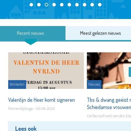
Recent nieuws
Meest gelezen nieuws
Winkelen
Nieuws
Valentijn de Heer komt signeren
Tbs & dwang geëist 
Schiedamse vrouwe
Partnerbijdrage - 06-08-2026
Cerberus/Frank van den Els
Lees ook