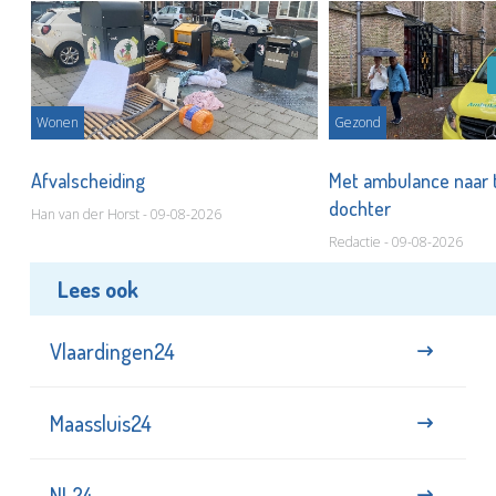
Wonen
Gezond
Afvalscheiding
Met ambulance naar 
dochter
Han van der Horst - 09-08-2026
Redactie - 09-08-2026
Lees ook
Vlaardingen24
Maassluis24
NL24