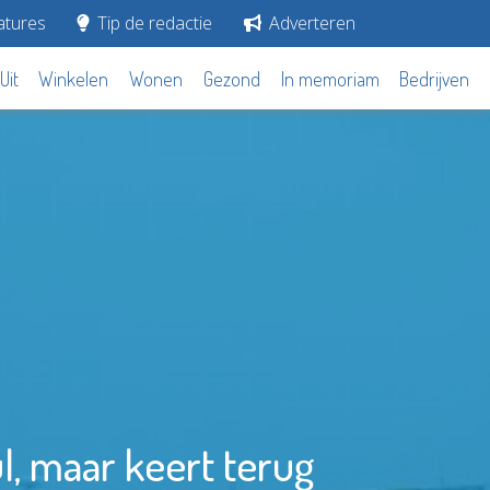
tures
Tip de redactie
Adverteren
Uit
Winkelen
Wonen
Gezond
In memoriam
Bedrijven
l, maar keert terug