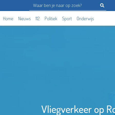
Home
Nieuws
112
Politiek
Sport
Onderwijs
Vliegverkeer op Ro