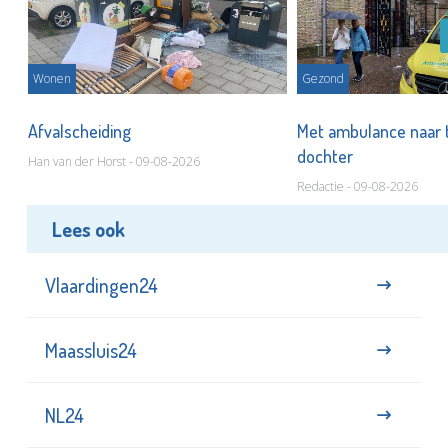
Wonen
Gezond
Afvalscheiding
Met ambulance naar 
dochter
Han van der Horst - 09-08-2026
Redactie - 09-08-2026
Lees ook
Vlaardingen24
Maassluis24
NL24