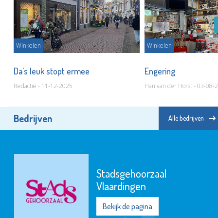
Winkelen
Winkelen
st
Da's leuk stopt ermee
Engering
Redactie - 11-12-2025
Han van der Horst - 03-08-
Bedrijven
Alle bedrijven
Stadsgehoorzaal
Vlaardingen
Bekijk de pagina