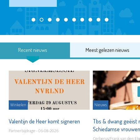
Recent nieuws
Meest gelezen nieuws
Winkelen
Nieuws
Valentijn de Heer komt signeren
Tbs & dwang geëist 
Schiedamse vrouwe
Partnerbijdrage - 06-08-2026
Cerberus/Frank van den Els