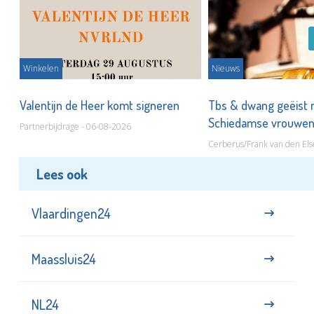
Winkelen
Nieuws
Valentijn de Heer komt signeren
Tbs & dwang geëist 
Schiedamse vrouwe
Partnerbijdrage - 06-08-2026
Cerberus/Frank van den Els
Lees ook
Vlaardingen24
Maassluis24
NL24