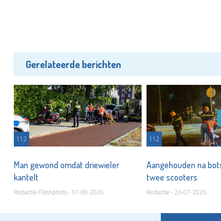
Gerelateerde berichten
112
112
Man gewond omdat driewieler
Aangehouden na bots
kantelt
twee scooters
Redactie/Flashphoto - 01-08-2026
Redactie - 26-07-2026