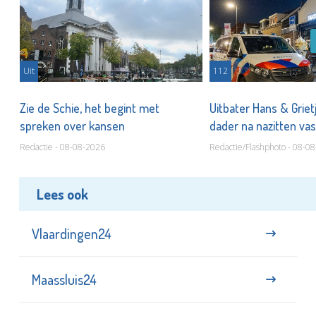
Uit
112
Zie de Schie, het begint met
Uitbater Hans & Griet
spreken over kansen
dader na nazitten va
Redactie - 08-08-2026
Redactie/Flashphoto - 08-0
Lees ook
Vlaardingen24
Maassluis24
NL24