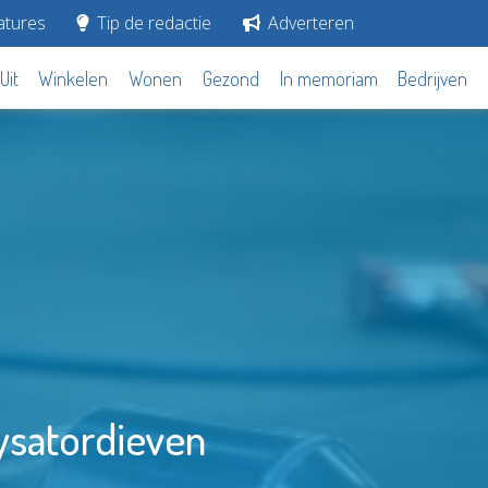
tures
Tip de redactie
Adverteren
Uit
Winkelen
Wonen
Gezond
In memoriam
Bedrijven
lysatordieven