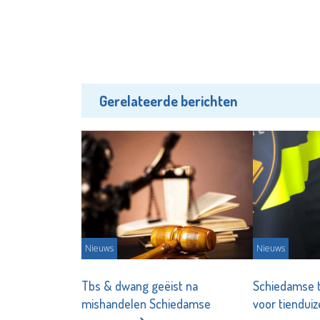
Gerelateerde berichten
Nieuws
Nieuws
Tbs & dwang geëist na
Schiedamse t
mishandelen Schiedamse
voor tiendui