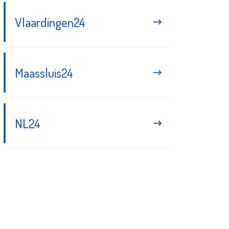
Vlaardingen24
Maassluis24
NL24
Blijf up-to-date