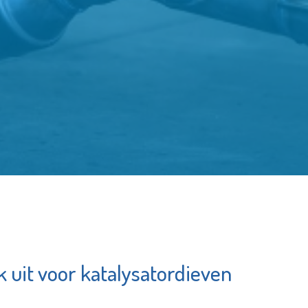
k uit voor katalysatordieven
Bibliotheek
tarissen
Schiedam