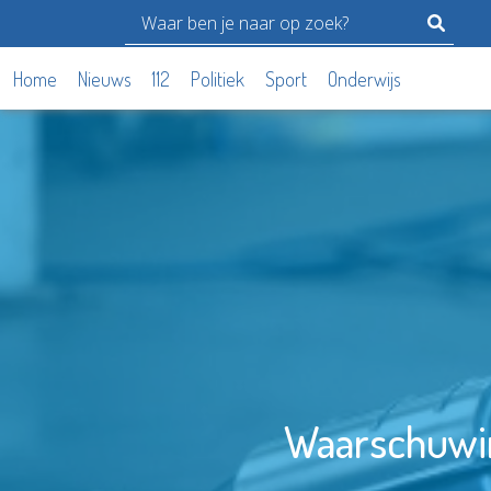
Home
Nieuws
112
Politiek
Sport
Onderwijs
Waarschuwing