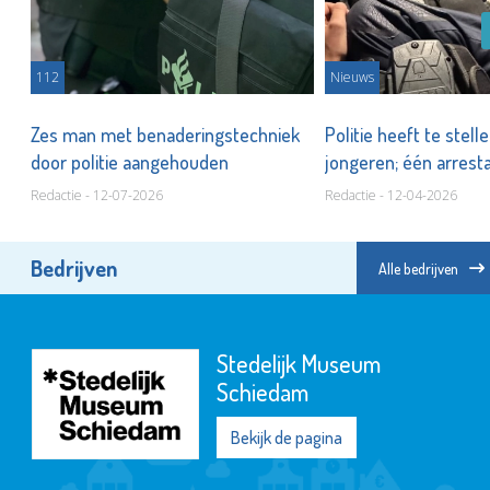
112
Nieuws
Zes man met benaderingstechniek
Politie heeft te stell
door politie aangehouden
jongeren; één arrest
Redactie - 12-07-2026
Redactie - 12-04-2026
Bedrijven
Alle bedrijven
Stedelijk Museum
Schiedam
Bekijk de pagina