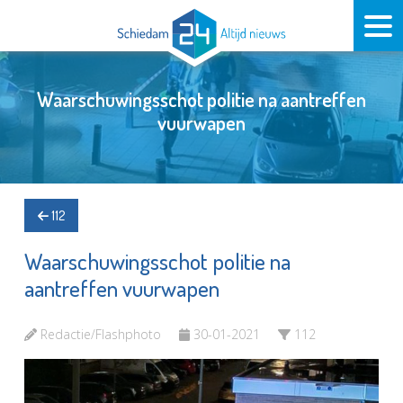
Waarschuwingsschot politie na aantreffen
vuurwapen
112
Waarschuwingsschot politie na
aantreffen vuurwapen
Redactie/Flashphoto
30-01-2021
112