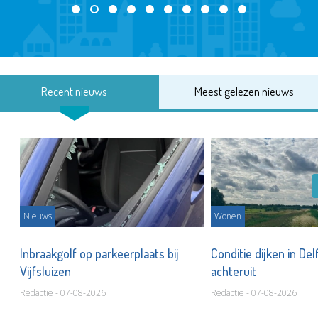
Recent nieuws
Meest gelezen nieuws
Nieuws
Wonen
Inbraakgolf op parkeerplaats bij
Conditie dijken in Del
Vijfsluizen
achteruit
Redactie - 07-08-2026
Redactie - 07-08-2026