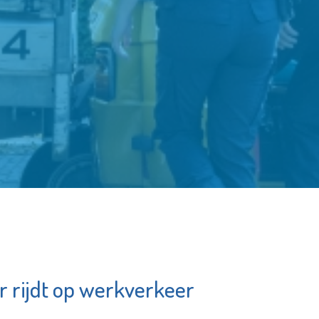
 rijdt op werkverkeer
punt
YETS Foundation
erbetering