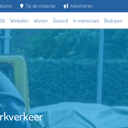
tures
Tip de redactie
Adverteren
Uit
Winkelen
Wonen
Gezond
In memoriam
Bedrijven
erkverkeer