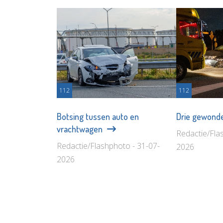
112
112
Botsing tussen auto en
Drie gewonde
vrachtwagen
Redactie/Fla
Redactie/Flashphoto - 31-07-
2026
2026