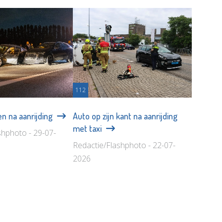
112
n na aanrijding
Auto op zijn kant na aanrijding
met taxi
shphoto - 29-07-
Redactie/Flashphoto - 22-07-
2026