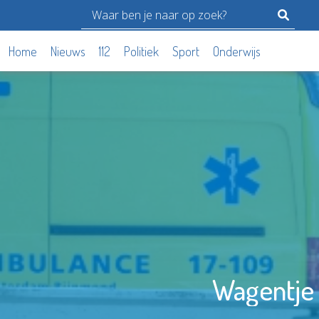
Home
Nieuws
112
Politiek
Sport
Onderwijs
Wagentje 