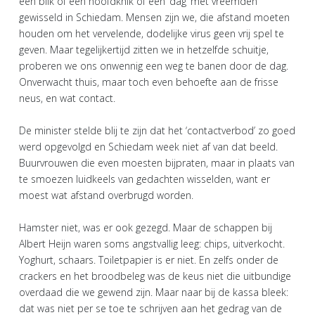
een blik of een hoofdknik of een ‘dag’ met vreemden
gewisseld in Schiedam. Mensen zijn we, die afstand moeten
houden om het vervelende, dodelijke virus geen vrij spel te
geven. Maar tegelijkertijd zitten we in hetzelfde schuitje,
proberen we ons onwennig een weg te banen door de dag.
Onverwacht thuis, maar toch even behoefte aan de frisse
neus, en wat contact.
De minister stelde blij te zijn dat het ‘contactverbod’ zo goed
werd opgevolgd en Schiedam week niet af van dat beeld.
Buurvrouwen die even moesten bijpraten, maar in plaats van
te smoezen luidkeels van gedachten wisselden, want er
moest wat afstand overbrugd worden.
Hamster niet, was er ook gezegd. Maar de schappen bij
Albert Heijn waren soms angstvallig leeg: chips, uitverkocht.
Yoghurt, schaars. Toiletpapier is er niet. En zelfs onder de
crackers en het broodbeleg was de keus niet die uitbundige
overdaad die we gewend zijn. Maar naar bij de kassa bleek:
dat was niet per se toe te schrijven aan het gedrag van de