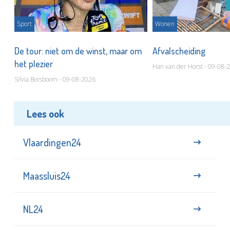
Sport
Wonen
De tour: niet om de winst, maar om
Afvalscheiding
het plezier
Han van der Horst - 09-08-
Silvia Borsboom - 09-08-2026
Lees ook
Vlaardingen24
Maassluis24
NL24