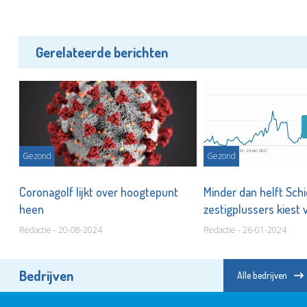
Gerelateerde berichten
Gezond
Gezond
,
Coronagolf lijkt over hoogtepunt
Minder dan helft Sc
heen
zestigplussers kiest 
Redactie - 20-08-2024
Redactie - 26-01-2024
Bedrijven
Alle bedrijven