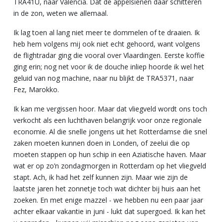
TRA41U, naar Valencia. Dat de appelsienen daar schitteren
in de zon, weten we allemaal.
Ik lag toen al lang niet meer te dommelen of te draaien. Ik
heb hem volgens mij ook niet echt gehoord, want volgens
de flightradar ging die vooral over Vlaardingen. Eerste koffie
ging erin; nog net voor ik de douche inliep hoorde ik wel het
geluid van nog machine, naar nu blijkt de TRA5371, naar
Fez, Marokko.
Ik kan me vergissen hoor. Maar dat vliegveld wordt ons toch
verkocht als een luchthaven belangrijk voor onze regionale
economie. Al die snelle jongens uit het Rotterdamse die snel
zaken moeten kunnen doen in Londen, of zeelui die op
moeten stappen op hun schip in een Aziatische haven. Maar
wat er op zo’n zondagmorgen in Rotterdam op het vliegveld
stapt. Ach, ik had het zelf kunnen zijn. Maar wie zijn de
laatste jaren het zonnetje toch wat dichter bij huis aan het
zoeken. En met enige mazzel - we hebben nu een paar jaar
achter elkaar vakantie in juni - lukt dat supergoed. Ik kan het