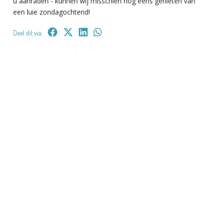
u aanraden - kunnen wij misschien nog eens genieten van
een luie zondagochtend!
Deel dit via: