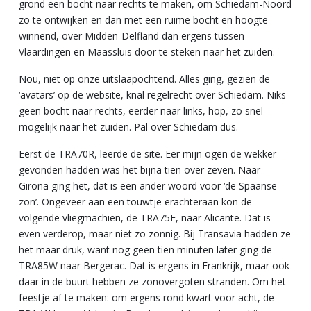
grond een bocht naar rechts te maken, om Schiedam-Noord
zo te ontwijken en dan met een ruime bocht en hoogte
winnend, over Midden-Delfland dan ergens tussen
Vlaardingen en Maassluis door te steken naar het zuiden.
Nou, niet op onze uitslaapochtend. Alles ging, gezien de
‘avatars’ op de website, knal regelrecht over Schiedam. Niks
geen bocht naar rechts, eerder naar links, hop, zo snel
mogelijk naar het zuiden. Pal over Schiedam dus.
Eerst de TRA70R, leerde de site. Eer mijn ogen de wekker
gevonden hadden was het bijna tien over zeven. Naar
Girona ging het, dat is een ander woord voor ‘de Spaanse
zon’. Ongeveer aan een touwtje erachteraan kon de
volgende vliegmachien, de TRA75F, naar Alicante. Dat is
even verderop, maar niet zo zonnig. Bij Transavia hadden ze
het maar druk, want nog geen tien minuten later ging de
TRA85W naar Bergerac. Dat is ergens in Frankrijk, maar ook
daar in de buurt hebben ze zonovergoten stranden. Om het
feestje af te maken: om ergens rond kwart voor acht, de