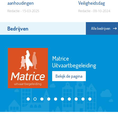
aanhoudingen
Veiligheidsdag
Redactie - 15-03-2025
Redactie - 09-10-2024
Bedrijven
Alle bedrijven
Matrice
Uitvaartbegeleiding
Bekijk de pagina