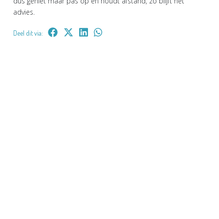
dus geniet maar pas op en houdt afstand, zo blijft het
advies.
Deel dit via: