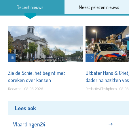
Recent nieuws
Meest gelezen nieuws
Uit
112
Zie de Schie, het begint met
Uitbater Hans & Griet
spreken over kansen
dader na nazitten va
Redactie - 08-08-2026
Redactie/Flashphoto - 08-0
Lees ook
Vlaardingen24