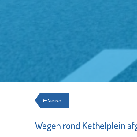
Nieuws
Wegen rond Kethelplein af
Het Schiedams
Boekhuis