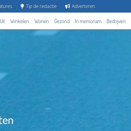
tures
Tip de redactie
Adverteren
Uit
Winkelen
Wonen
Gezond
In memoriam
Bedrijven
ten