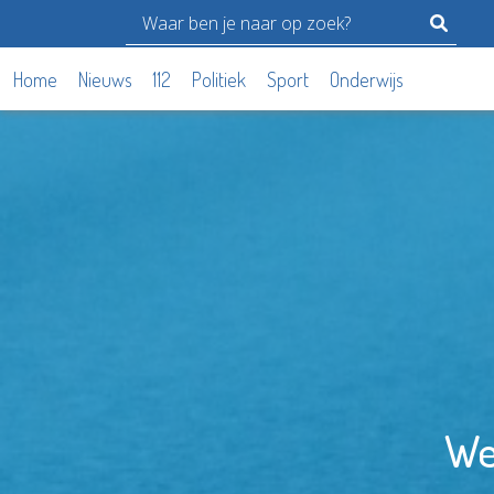
Home
Nieuws
112
Politiek
Sport
Onderwijs
We