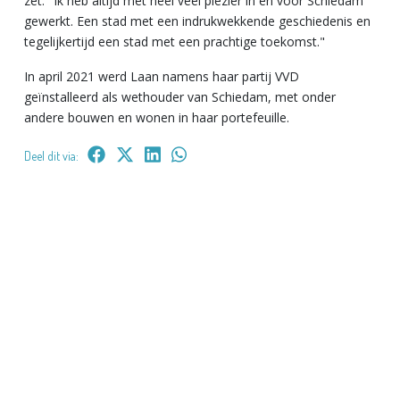
zet. "Ik heb altijd met heel veel plezier in en voor Schiedam
gewerkt. Een stad met een indrukwekkende geschiedenis en
tegelijkertijd een stad met een prachtige toekomst."
In april 2021 werd Laan namens haar partij VVD
geïnstalleerd als wethouder van Schiedam, met onder
andere bouwen en wonen in haar portefeuille.
Deel dit via: